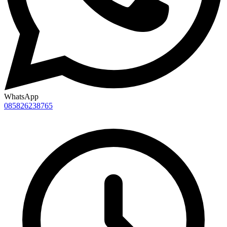
WhatsApp
085826238765